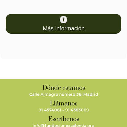
Más información
Dónde estamos
Calle Almagro número 36, Madrid
Llámanos
91 4574061 - 91 4583089
Escríbenos
info@fundacionexcelentia.org