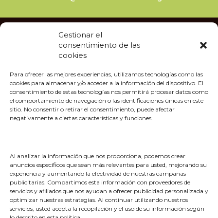
Gestionar el
consentimiento de las
La Fundación Excelentia es una fundación privada sin ánimo de lucro que
cookies
desarrolla sus actividades en el campo de la cultura.
Para ofrecer las mejores experiencias, utilizamos tecnologías como las
cookies para almacenar y/o acceder a la información del dispositivo. El
consentimiento de estas tecnologías nos permitirá procesar datos como
Legales
el comportamiento de navegación o las identificaciones únicas en este
sitio. No consentir o retirar el consentimiento, puede afectar
negativamente a ciertas características y funciones.
Aviso legal
Política de Privacidad
Política de Cookies
Al analizar la información que nos proporciona, podemos crear
anuncios específicos que sean más relevantes para usted, mejorando su
Email
experiencia y aumentando la efectividad de nuestras campañas
publicitarias. Compartimos esta información con proveedores de
servicios y afiliados que nos ayudan a ofrecer publicidad personalizada y
optimizar nuestras estrategias. Al continuar utilizando nuestros
servicios, usted acepta la recopilación y el uso de su información según
lo descrito en esta política.